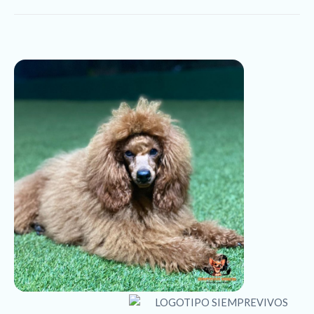
8
/
5