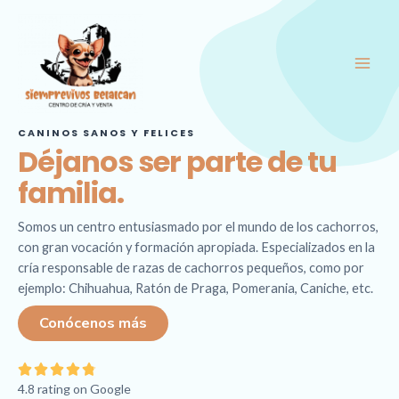
Ir
Main
al
Men
contenido
CANINOS SANOS Y FELICES
Déjanos ser parte de tu
familia.
Somos un centro entusiasmado por el mundo de los cachorros,
con gran vocación y formación apropiada. Especializados en la
cría responsable de razas de cachorros pequeños, como por
ejemplo: Chihuahua, Ratón de Praga, Pomerania, Caniche, etc.
Conócenos más
4





4.8 rating on Google
.