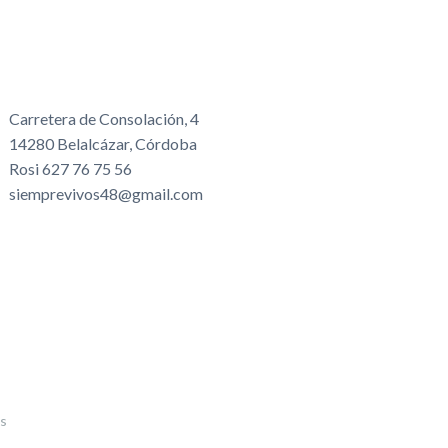
Carretera de Consolación, 4
14280 Belalcázar, Córdoba
Rosi 627 76 75 56
siemprevivos48@gmail.com
s